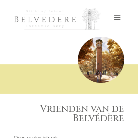
Vrienden van de
Belvédère
Oeps, er ging iets mis…